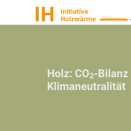
Skip
to
Holzwärme
main
content
Holz: CO
-Bilanz
2
Klimaneutralität