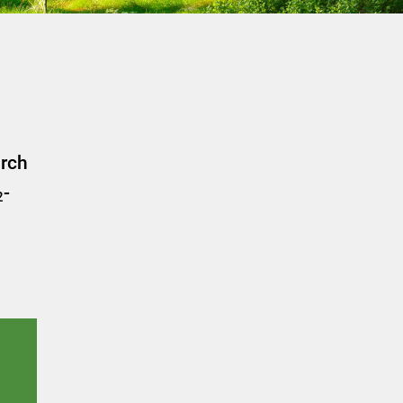
urch
-
2