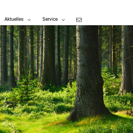
Aktuelles
Service
enu for "IH"
Submenu for "Aktuelles"
Submenu for "Service"