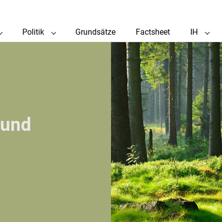
Politik
Grundsätze
Factsheet
IH
Submenu for "Holzwärme"
Submenu for "Politik"
Subm
 und