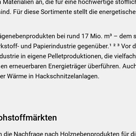
 Materialien an, die für eine hochwertige stoff
sind. Für diese Sortimente stellt die energetisc
ägenebenprodukten bei rund 17 Mio. m³ – dem st
stoff- und Papierindustrie gegenüber.¹ ² ³ Vor 
strie in eigene Pelletproduktionen, die vielfac
einen erneuerbaren Energieträger überführen. Auc
rer Wärme in Hackschnitzelanlagen.
ohstoffmärkten
h die Nachfrage nach Holznebenprodukten für di