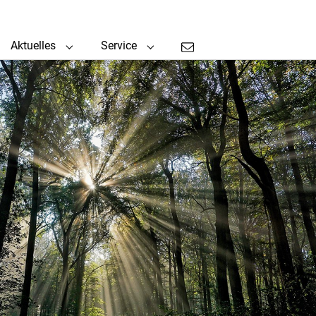
Aktuelles
Service
enu for "IH"
Submenu for "Aktuelles"
Submenu for "Service"