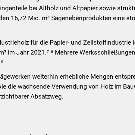
inganteile bei Altholz und Altpapier sowie struk
nden 16,72 Mio. m³ Sägenebenprodukten eine sto
strieholz für die Papier- und Zellstoffindustrie
 m³ im Jahr 2021.⁷ ⁸ Mehrere Werksschließungen 
.⁹
d Sägewerken weiterhin erhebliche Mengen entsp
e die wachsende Verwendung von Holz im Bauwes
rzichtbarer Absatzweg.