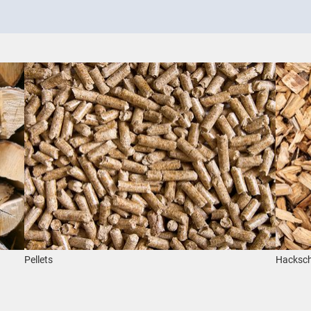
Show larger version
Show 
Pellets
Hacksch