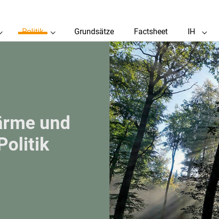
(current)
Politik
Grundsätze
Factsheet
IH
Submenu for "Holzwärme"
Submenu for "Politik"
Subm
ärme und
olitik