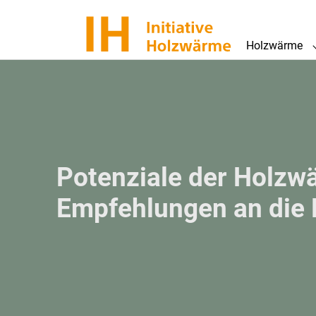
Skip
to
Holzwärme
main
content
Potenziale der Holzw
Empfehlungen an die P